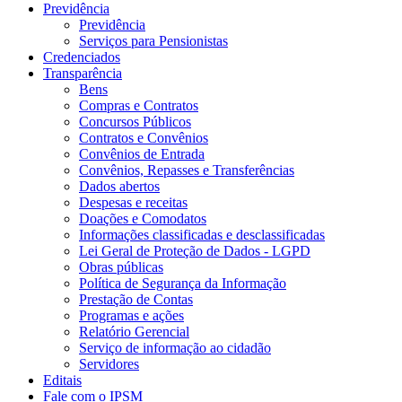
Previdência
Previdência
Serviços para Pensionistas
Credenciados
Transparência
Bens
Compras e Contratos
Concursos Públicos
Contratos e Convênios
Convênios de Entrada
Convênios, Repasses e Transferências
Dados abertos
Despesas e receitas
Doações e Comodatos
Informações classificadas e desclassificadas
Lei Geral de Proteção de Dados - LGPD
Obras públicas
Política de Segurança da Informação
Prestação de Contas
Programas e ações
Relatório Gerencial
Serviço de informação ao cidadão
Servidores
Editais
Fale com o IPSM