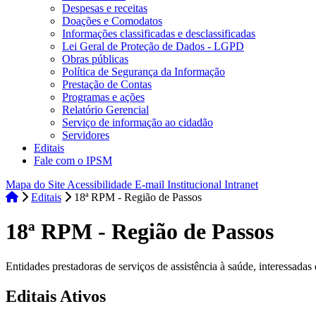
Despesas e receitas
Doações e Comodatos
Informações classificadas e desclassificadas
Lei Geral de Proteção de Dados - LGPD
Obras públicas
Política de Segurança da Informação
Prestação de Contas
Programas e ações
Relatório Gerencial
Serviço de informação ao cidadão
Servidores
Editais
Fale com o IPSM
Mapa do Site
Acessibilidade
E-mail Institucional
Intranet
Editais
18ª RPM - Região de Passos
18ª RPM - Região de Passos
Entidades prestadoras de serviços de assistência à saúde, intere
Editais Ativos