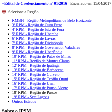
+
Edital de Credenciamento nº 01/2016
- Encerrado em 15/04/2017
Selecione a Região
RMBH - Região Metropolitana de Belo Horizonte
3ª RPM - Região de Ouro Preto
4ª RPM - Região de Juiz de Fora
5ª RPM - Região de Uberaba
6ª RPM - Região de Lavras
7ª RPM - Região de Divinópolis
8ª RPM - Região de Governador Valadares
9ª RPM - Região de Uberlândia
10ª RPM - Região de Patos de Minas
11ª RPM - Região de Montes Claros
12ª RPM - Região de Ipatinga
13ª RPM - Região de Barbacena
14ª RPM - Região de Curvelo
15ª RPM - Região de Teófilo Otoni
16ª RPM - Região de Unaí
17ª RPM - Região de Pouso Alegre
18ª RPM - Região de Passos
19ª RPM - Sete Lagoas
Outros Estados
Sobre o IPSM