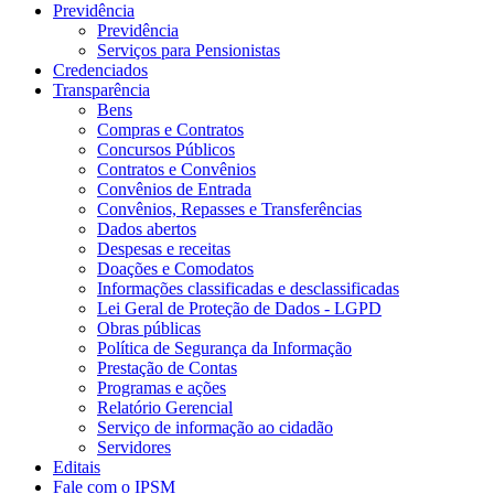
Previdência
Previdência
Serviços para Pensionistas
Credenciados
Transparência
Bens
Compras e Contratos
Concursos Públicos
Contratos e Convênios
Convênios de Entrada
Convênios, Repasses e Transferências
Dados abertos
Despesas e receitas
Doações e Comodatos
Informações classificadas e desclassificadas
Lei Geral de Proteção de Dados - LGPD
Obras públicas
Política de Segurança da Informação
Prestação de Contas
Programas e ações
Relatório Gerencial
Serviço de informação ao cidadão
Servidores
Editais
Fale com o IPSM