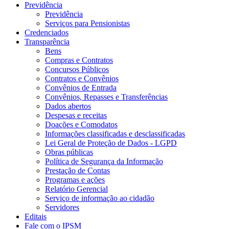
Previdência
Previdência
Serviços para Pensionistas
Credenciados
Transparência
Bens
Compras e Contratos
Concursos Públicos
Contratos e Convênios
Convênios de Entrada
Convênios, Repasses e Transferências
Dados abertos
Despesas e receitas
Doações e Comodatos
Informações classificadas e desclassificadas
Lei Geral de Proteção de Dados - LGPD
Obras públicas
Política de Segurança da Informação
Prestação de Contas
Programas e ações
Relatório Gerencial
Serviço de informação ao cidadão
Servidores
Editais
Fale com o IPSM