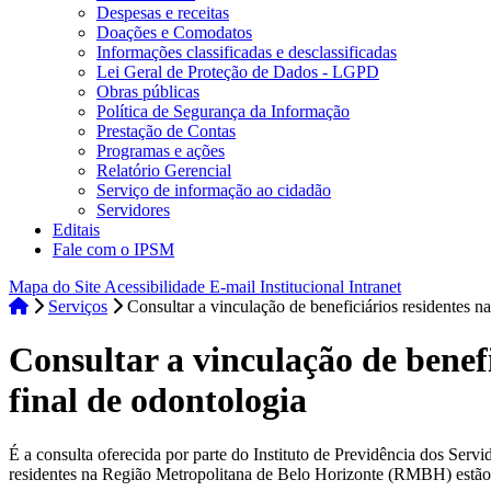
Despesas e receitas
Doações e Comodatos
Informações classificadas e desclassificadas
Lei Geral de Proteção de Dados - LGPD
Obras públicas
Política de Segurança da Informação
Prestação de Contas
Programas e ações
Relatório Gerencial
Serviço de informação ao cidadão
Servidores
Editais
Fale com o IPSM
Mapa do Site
Acessibilidade
E-mail Institucional
Intranet
Serviços
Consultar a vinculação de beneficiários residentes n
Consultar a vinculação de benefi
final de odontologia
É a consulta oferecida por parte do Instituto de Previdência dos S
residentes na Região Metropolitana de Belo Horizonte (RMBH) estão vin