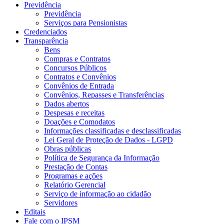
Previdência
Previdência
Serviços para Pensionistas
Credenciados
Transparência
Bens
Compras e Contratos
Concursos Públicos
Contratos e Convênios
Convênios de Entrada
Convênios, Repasses e Transferências
Dados abertos
Despesas e receitas
Doações e Comodatos
Informações classificadas e desclassificadas
Lei Geral de Proteção de Dados - LGPD
Obras públicas
Política de Segurança da Informação
Prestação de Contas
Programas e ações
Relatório Gerencial
Serviço de informação ao cidadão
Servidores
Editais
Fale com o IPSM