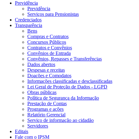
Previdência
Previdência
Serviços para Pensionistas
Credenciados
Transparência
Bens
Compras e Contratos
Concursos Públicos
Contratos e Convênios
Convênios de Entrada
Convênios, Repasses e Transferências
Dados abertos
Despesas e receitas
Doações e Comodatos
Informações classificadas e desclassificadas
Lei Geral de Proteção de Dados - LGPD
Obras públicas
Política de Segurança da Informação
Prestação de Contas
Programas e ações
Relatório Gerencial
Serviço de informação ao cidadão
Servidores
Editais
Fale com o IPSM