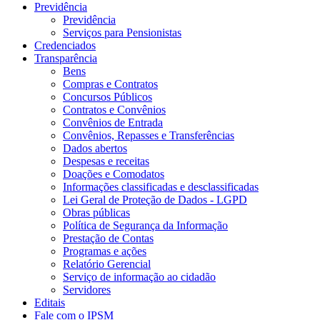
Previdência
Previdência
Serviços para Pensionistas
Credenciados
Transparência
Bens
Compras e Contratos
Concursos Públicos
Contratos e Convênios
Convênios de Entrada
Convênios, Repasses e Transferências
Dados abertos
Despesas e receitas
Doações e Comodatos
Informações classificadas e desclassificadas
Lei Geral de Proteção de Dados - LGPD
Obras públicas
Política de Segurança da Informação
Prestação de Contas
Programas e ações
Relatório Gerencial
Serviço de informação ao cidadão
Servidores
Editais
Fale com o IPSM