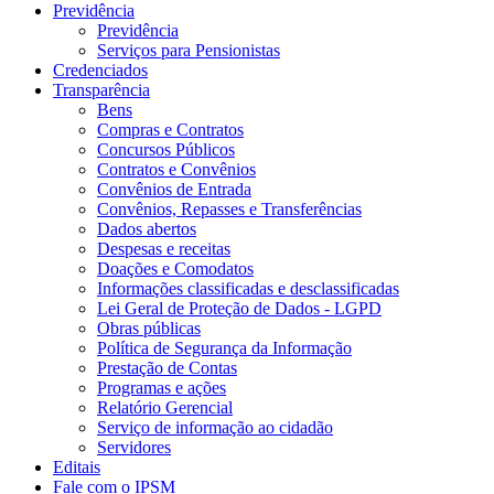
Previdência
Previdência
Serviços para Pensionistas
Credenciados
Transparência
Bens
Compras e Contratos
Concursos Públicos
Contratos e Convênios
Convênios de Entrada
Convênios, Repasses e Transferências
Dados abertos
Despesas e receitas
Doações e Comodatos
Informações classificadas e desclassificadas
Lei Geral de Proteção de Dados - LGPD
Obras públicas
Política de Segurança da Informação
Prestação de Contas
Programas e ações
Relatório Gerencial
Serviço de informação ao cidadão
Servidores
Editais
Fale com o IPSM