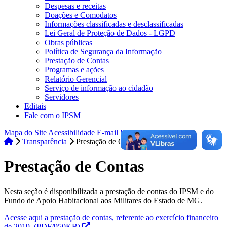
Despesas e receitas
Doações e Comodatos
Informações classificadas e desclassificadas
Lei Geral de Proteção de Dados - LGPD
Obras públicas
Política de Segurança da Informação
Prestação de Contas
Programas e ações
Relatório Gerencial
Serviço de informação ao cidadão
Servidores
Editais
Fale com o IPSM
Mapa do Site
Acessibilidade
E-mail Institucional
Intranet
Transparência
Prestação de Contas
Prestação de Contas
Nesta seção é disponibilizada a prestação de contas do IPSM e do
Fundo de Apoio Habitacional aos Militares do Estado de MG.
Acesse aqui a prestação de contas, referente ao exercício financeiro
de 2019.
(PDF/950KB)