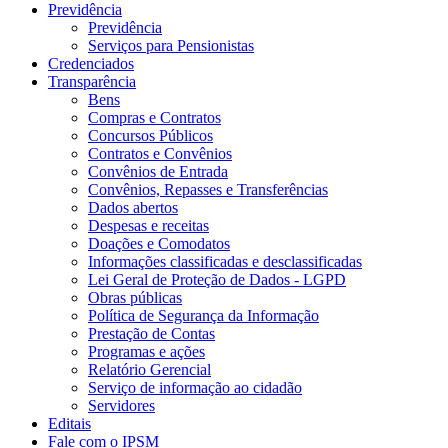
Previdência
Previdência
Serviços para Pensionistas
Credenciados
Transparência
Bens
Compras e Contratos
Concursos Públicos
Contratos e Convênios
Convênios de Entrada
Convênios, Repasses e Transferências
Dados abertos
Despesas e receitas
Doações e Comodatos
Informações classificadas e desclassificadas
Lei Geral de Proteção de Dados - LGPD
Obras públicas
Política de Segurança da Informação
Prestação de Contas
Programas e ações
Relatório Gerencial
Serviço de informação ao cidadão
Servidores
Editais
Fale com o IPSM